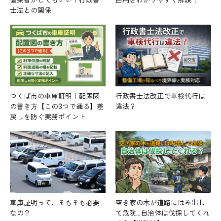
置業者がしてもいい？行政書
占用をわかりやすく解説！
士法との関係
つくば市の車庫証明｜配置図
行政書士法改正で車検代行は
の書き方【この3つで通る】差
違法？
戻しを防ぐ実務ポイント
車庫証明って、そもそも必要
空き家の木が道路にはみ出し
なの？
て危険…自治体は伐採してくれ