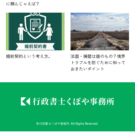
に頼んじゃえば？
婚前契約という考え方。
法面・擁壁は誰のもの？境界
トラブルを防ぐために知って
おきたいポイント
©
行政書士くぼや事務所
. All Rights Reserved.