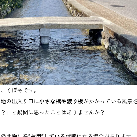
士、くぼやです。
農地の出入り口に
小さな橋や渡り板
がかかっている風景
の？」と疑問に思ったことはありませんか？
公共物）を“占用”している状態
になる場合があります。