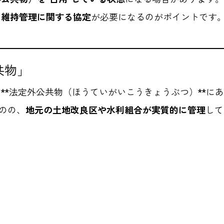
、
維持管理に関する協定
が必要になるのがポイントです
共物」
**法定外公共物（ほうていがいこうきょうぶつ）**に
のの、
地元の土地改良区や水利組合が実質的に管理
して