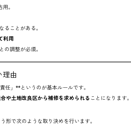
占用。
なることがある。
て利用
との調整が必須。
い理由
責任」**というのが基本ルールです。
組合や土地改良区から補修を求められる
ことになります
いう形で次のような取り決めを行います。