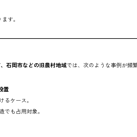
ります。
市、石岡市などの旧農村地域
では、次のような事例が頻
設置
けるケース。
造でも占用対象。