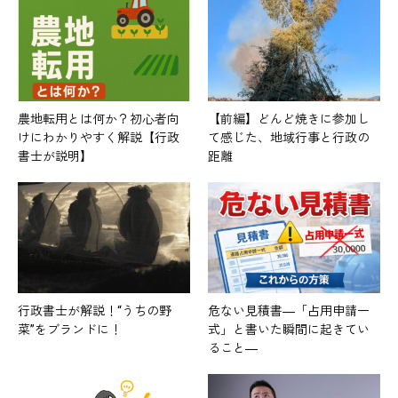
農地転用とは何か？初心者向
【前編】どんど焼きに参加し
けにわかりやすく解説【行政
て感じた、地域行事と行政の
書士が説明】
距離
行政書士が解説！“うちの野
危ない見積書―「占用申請一
菜”をブランドに！
式」と書いた瞬間に起きてい
ること―